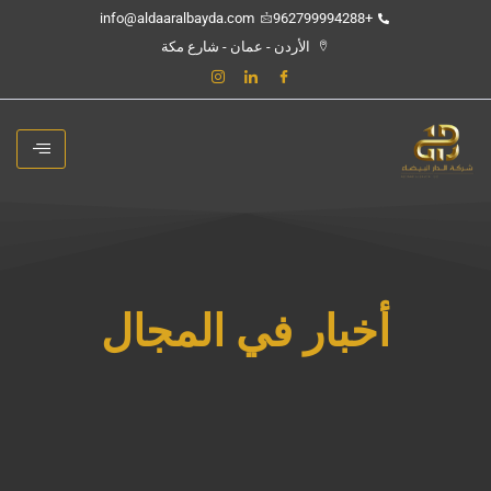
خطي
info@aldaaralbayda.com
+962799994288
لى
الأردن - عمان - شارع مكة
لمحتوى
أخبار في المجال