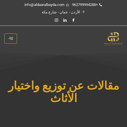
خطي
info@aldaaralbayda.com
+962799994288
لى
الأردن - عمان - شارع مكة
لمحتوى
مقالات عن توزيع واختيار
الأثاث